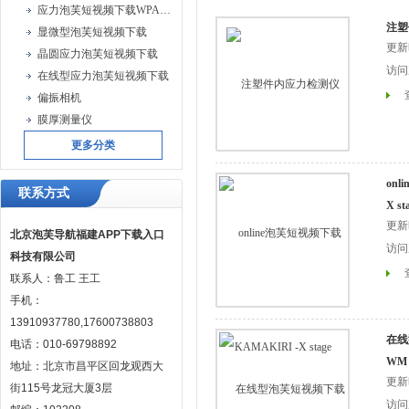
应力泡芙短视频下载WPA系列
注塑
显微型泡芙短视频下载
更新时
晶圆应力泡芙短视频下载
访问次
在线型应力泡芙短视频下载
偏振相机
膜厚测量仪
更多分类
onl
联系方式
X st
更新时
北京泡芙导航福建APP下载入口
访问次
科技有限公司
联系人：鲁工 王工
手机：
13910937780,17600738803
在线
电话：010-69798892
WM
地址：北京市昌平区回龙观西大
更新时
街115号龙冠大厦3层
访问次