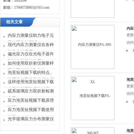
邮编：102208
邮箱：
17600738803@163.com
相关文章
内应
更新时
内应力测量仪助力电子元
器件可靠性测试
访问次
现代内应力测量仪在各种
行业中的应用
偏光应力仪在光电子器件
制造中的关键作用
如何使用双折射仪测量样
品的双折射值和方向？
泡芙短视频下载的特点、
使用操作及注意事项介绍
泡芙
这样使用泡芙短视频下载
更新时间
会影响检测数据的精度
硫系玻璃应力双折射检测
访问次
方案
应力泡芙短视频下载原理
答疑
应力泡芙短视频下载使用
答疑
光学玻璃应力分布测量仪
泡芙