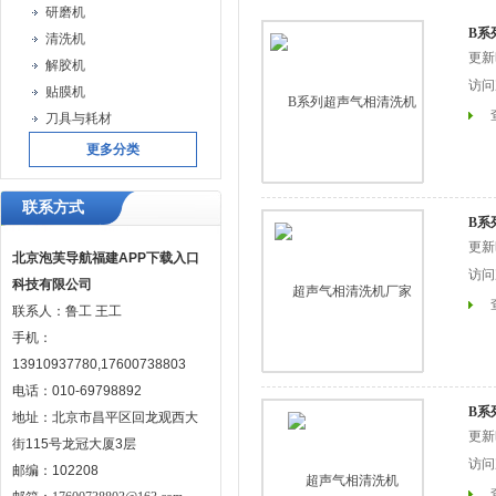
研磨机
B系
清洗机
更新时
解胶机
访问次
贴膜机
刀具与耗材
更多分类
联系方式
B系
更新时
北京泡芙导航福建APP下载入口
访问次
科技有限公司
联系人：鲁工 王工
手机：
13910937780,17600738803
电话：010-69798892
B系
地址：北京市昌平区回龙观西大
更新时间
街115号龙冠大厦3层
访问次
邮编：102208