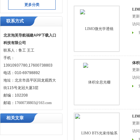
更多分类
LI
更新时
联系方式
访问次
北京泡芙导航福建APP下载入口
科技有限公司
联系人：鲁工 王工
手机：
体积
13910937780,17600738803
更新时
电话：010-69798892
访问次
地址：北京市昌平区回龙观西大
街115号龙冠大厦3层
邮编：102208
邮箱：
17600738803@163.com
LI
相关文章
更新时
访问次