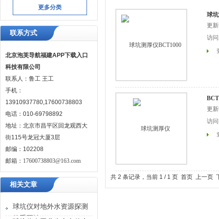
更多分类
球坑
更新时
联系方式
访问次
北京泡芙导航福建APP下载入口
科技有限公司
联系人：鲁工 王工
手机：
BC
13910937780,17600738803
更新时
电话：010-69798892
访问次
地址：北京市昌平区回龙观西大
街115号龙冠大厦3层
邮编：102208
邮箱：
17600738803@163.com
共 2 条记录，当前 1 / 1 页 首页 上
相关文章
球坑仪对地外水资源探测
的重要性